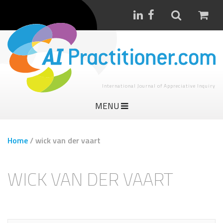
International Journal of Appreciative Inquiry
MENU
Home
/
wick van der vaart
WICK VAN DER VAART