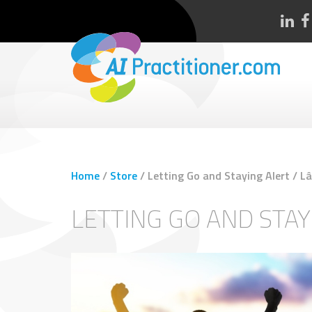
Home
/
Store
/
Letting Go and Staying Alert / Lâc
LETTING GO AND STAY