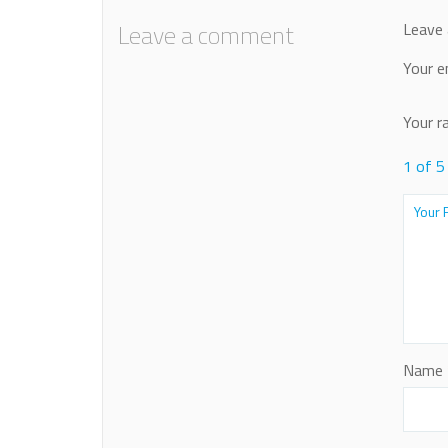
Leave a comment
Leave 
Your e
Your r
1 of 5
Name