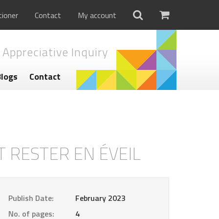
tioner
Contact
My account
 Appreciative Inquiry
Blogs
Contact
T RESTER EN ÉVEIL
Publish Date:
February 2023
No. of pages:
4