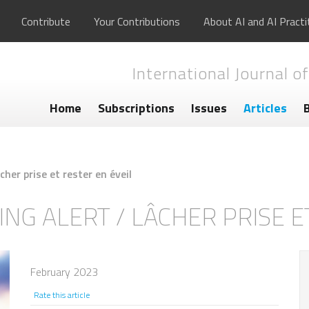
Contribute
Your Contributions
About AI and AI Practi
International Journal of
Home
Subscriptions
Issues
Articles
her prise et rester en éveil
ING ALERT / LÂCHER PRISE E
February 2023
Rate this article