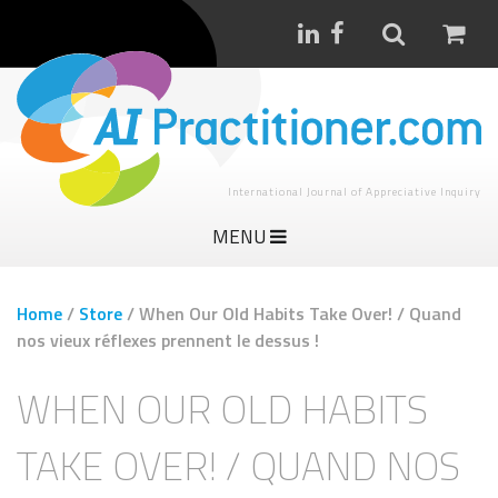
International Journal of Appreciative Inquiry
MENU
Home
/
Store
/
When Our Old Habits Take Over! / Quand
nos vieux réflexes prennent le dessus !
WHEN OUR OLD HABITS
TAKE OVER! / QUAND NOS